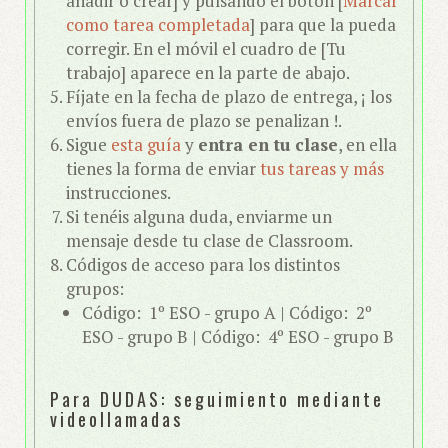
añadir o crear] y pulsando el botón [
Marcar
como tarea completada
] para que la pueda
corregir. En el móvil el cuadro de [Tu
trabajo] aparece en la parte de abajo.
Fíjate en la fecha de plazo de entrega, ¡ los
envíos fuera de plazo se penalizan !.
Sigue
esta guía
y
entra en tu clase
, en ella
tienes la forma de enviar
tus tareas y más
instrucciones.
Si tenéis alguna duda, enviarme un
mensaje desde tu clase de Classroom.
Códigos de acceso para los distintos
grupos:
Código: 1º ESO - grupo A | Código: 2º
ESO - grupo B | Código: 4º ESO - grupo B
Para DUDAS: seguimiento mediante
videollamadas